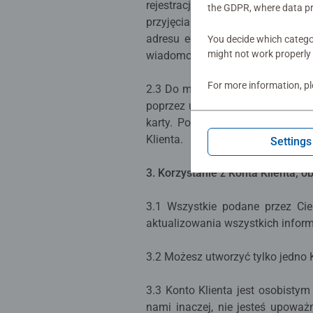
rejestracji”) na adres e-mail p
the GDPR, where data pr
przyjęcia przez nas oferty. Zaw
adresu e-mail jest obowiązkowe 
You decide which categor
might not work properly 
wiadomość e-mail z potwierdzen
For more information, p
2.3 Do momentu kliknięcia
„Utwó
poprzez usunięcie, dodanie lub p
karty. Po zakończeniu procesu 
Klienta.
Settings
3. Korzystanie z Konta Klienta;
3.1 Wszystkie podane przez Ci
aktualizowania wszystkich inform
3.2 Możesz utworzyć tylko jedno K
3.3 Konto Klienta jest osobistym
nami inaczej, nie jesteś upowa