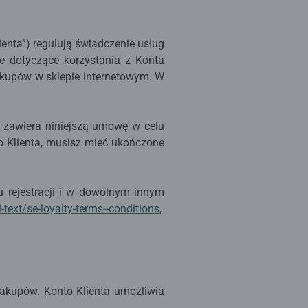
ienta”) regulują świadczenie usług
e dotyczące korzystania z Konta
zakupów w sklepie internetowym. W
.
a zawiera niniejszą umowę w celu
o Klienta, musisz mieć ukończone
u rejestracji i w dowolnym innym
ext/se-loyalty-terms--conditions
,
zakupów. Konto Klienta umożliwia