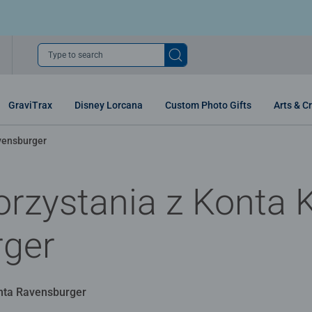
Type to search
GraviTrax
Disney Lorcana
Custom Photo Gifts
Arts & Cr
avensburger
rzystania z Konta K
ger
enta Ravensburger