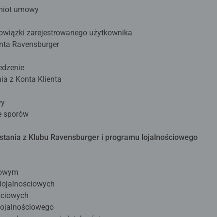
dmiot umowy
obowiązki zarejestrowanego użytkownika
enta Ravensburger
edzenie
ia z Konta Klienta
wy
e sporów
stania z Klubu Ravensburger i programu lojalnościowego
ciowym
 lojalnościowych
ściowych
lojalnościowego