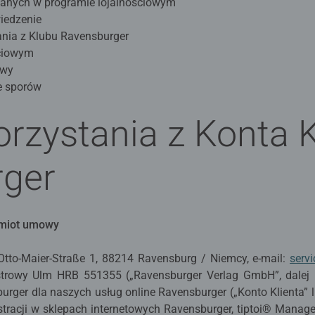
danych w programie lojalnościowym
iedzenie
nia z Klubu Ravensburger
ściowym
owy
e sporów
rzystania z Konta K
ger
dmiot umowy
tto-Maier-Straße 1, 88214 Ravensburg / Niemcy, e-mail:
serv
strowy Ulm HRB 551355 („Ravensburger Verlag GmbH”, dalej 
urger dla naszych usług online Ravensburger („Konto Klienta” l
tracji w sklepach internetowych Ravensburger, tiptoi® Manage