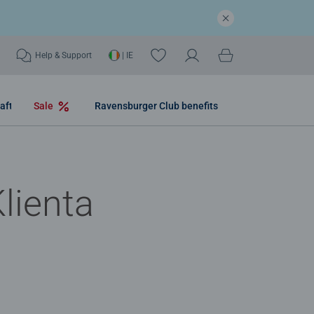
Help & Support
| IE
aft
Sale
Ravensburger Club benefits
lienta