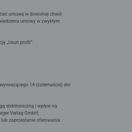
zieć umowę w dowolnej chwili
powiedzenia umowy w zwykłym
ę „Usuń profil”.
ynoszącego 14 (czternaście) dni
ą elektroniczną i wpływ na
rger Verlag GmbH;
 lub zaprzestanie oferowania