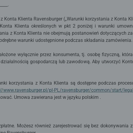
_____.
 z Konta Klienta Ravensburger („Warunki korzystania z Konta Kl
Konta Klienta określonych w pkt 2 poniżej i warunki umown
stania z Konta Klienta nie obejmują postanowień dotyczących 
 odrębne warunki udostępnione podczas składania zamówienia
ałożone wyłącznie przez konsumenta, tj. osobę fizyczną, któr
 działalnością gospodarczą lub zawodową. Aby utworzyć Kont
nki korzystania z Konta Klienta są dostępne podczas proces
://www.ravensburger.pl/pl-PL/ravensburger/common/start/legal-t
kować. Umowa zawierana jest w języku polskim .
ezpłatne. Możesz również zarejestrować się bez dokonywania 
ine Ravensburger.