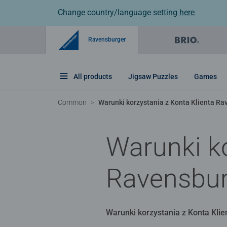
Change country/language setting
here
Ravensburger
All products
Jigsaw Puzzles
Games
Common
Warunki korzystania z Konta Klienta R
Warunki ko
Ravensbur
Warunki korzystania z Konta Kli