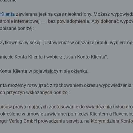
 Klienta
zawierana jest na czas nieokreślony. Możesz wypowied
 stronie internetowej ___ bez powiadomienia. Aby dokonać wy
 opisane poniżej:
ytkownika w sekcji „Ustawienia” w obszarze profilu wybierz opcj
ięcie Konta Klienta i wybierz „Usuń Konto Klienta”.
Konta Klienta w pojawiającym się okienku.
ienta możemy rozwiązać z zachowaniem okresu wypowiedzenia w
ych przyczyn wskazanych poniżej:
isów prawa mających zastosowanie do świadczenia usług drog
 określone w umowie zawieranej pomiędzy Klientem a Ravensbu
rger Verlag GmbH prowadzenia serwisu, na którym działa Konto