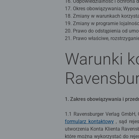
16. Odpowiedzialność i ochrona 
17. Okres obowiązywania; Wypow
18. Zmiany w warunkach korzysta
19. Zmiany w programie lojalno
20. Prawo do odstąpienia od um
21. Prawo właściwe, rozstrzygani
Warunki ko
Ravensbur
1. Zakres obowiązywania i prze
1.1 Ravensburger Verlag GmbH, O
formularz kontaktowy
, sąd reje
utworzenia Konta Klienta Ravensb
które można wykorzystać do rejes