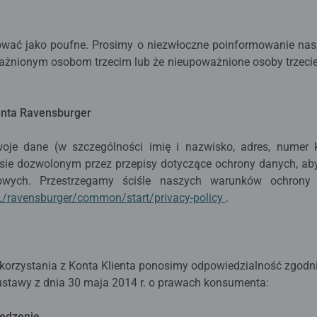
ować jako poufne. Prosimy o niezwłoczne poinformowanie nas, 
ażnionym osobom trzecim lub że nieupoważnione osoby trzecie
ienta Ravensburger
je dane (w szczególności imię i nazwisko, adres, numer kl
sie dozwolonym przez przepisy dotyczące ochrony danych, aby
owych. Przestrzegamy ściśle naszych warunków ochrony 
PL/ravensburger/common/start/privacy-policy
.
orzystania z Konta Klienta ponosimy odpowiedzialność zgodn
 ustawy z dnia 30 maja 2014 r. o prawach konsumenta:
iedzenie