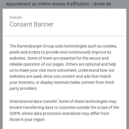
appartenant au même réseau d'affiliation. ; durée de
conservation : 13 mois
Website
Consent Banner
Nom du cookie : tc_cj_v2_cmp ; outil : Commanders Act
(doit encore être ajouté à la catégorie Analyse, pour
l'instant uniquement Statistiques) ; Catégorie :
Statistiques ; Finalité : TagCommander utilise ce cookie
The Ravensburger Group uses technologies such as cookies,
pour collecter des données sur le comportement et
pixels and scripts to provide and continuously improve its
websites. Some of them are essential for the secure and
l'interaction des utilisateurs afin d'optimiser le site web et
reliable operation of our pages. Others are optional and help
de rendre la publicité sur le site plus pertinente. ; Durée de
us to make your visit more convenient, understand how our
conservation : 1 an
websites are used, show you content and ads that match
your interests, or display external media content from third-
Nom du cookie : tc_cj_v2_med ; Outil : Commanders Act ;
party providers.
Catégorie : Statistiques ;
International data transfer: Some of these technologies may
Finalité : TagCommander utilise ce cookie pour
involve transferring data to countries outside the scope of the
GDPR, where data protection standards may differ from
enregistrer le parcours client à des fins de déduplication
those in your region.
des tags. ; Durée de conservation : 1 an ; Nom du cookie :
TC_PRIVACY ; Outil : Commanders Act ; Catégorie :